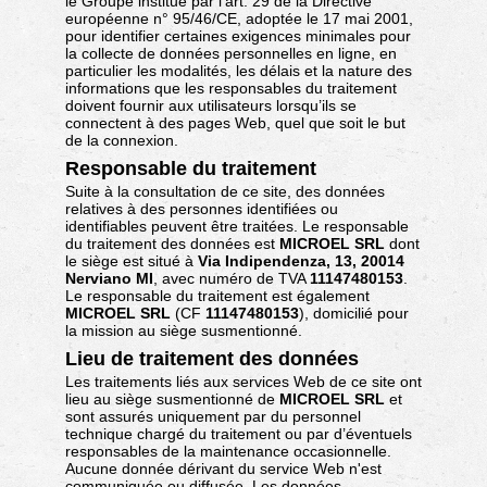
le Groupe institué par l’art. 29 de la Directive
européenne n° 95/46/CE, adoptée le 17 mai 2001,
pour identifier certaines exigences minimales pour
la collecte de données personnelles en ligne, en
particulier les modalités, les délais et la nature des
informations que les responsables du traitement
doivent fournir aux utilisateurs lorsqu’ils se
connectent à des pages Web, quel que soit le but
de la connexion.
Responsable du traitement
Suite à la consultation de ce site, des données
relatives à des personnes identifiées ou
identifiables peuvent être traitées. Le responsable
du traitement des données est
MICROEL SRL
dont
le siège est situé à
Via Indipendenza, 13, 20014
Nerviano MI
, avec numéro de TVA
11147480153
.
Le responsable du traitement est également
MICROEL SRL
(CF
11147480153
), domicilié pour
la mission au siège susmentionné.
Lieu de traitement des données
Les traitements liés aux services Web de ce site ont
lieu au siège susmentionné de
MICROEL SRL
et
sont assurés uniquement par du personnel
technique chargé du traitement ou par d’éventuels
responsables de la maintenance occasionnelle.
Aucune donnée dérivant du service Web n'est
communiquée ou diffusée. Les données